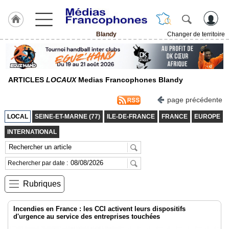
Blandy
Changer de territoire
Accueil
ACCUEIL
Blandy
ARTICLES
LOCAUX
Medias Francophones Blandy
Agenda
page précédente
Vidéos
LOCAL
SEINE-ET-MARNE (77)
ILE-DE-FRANCE
FRANCE
EUROPE
INTERNATIONAL
Gazette
Rechercher par date :
Rubriques
Incendies en France : les CCI activent leurs dispositifs
d'urgence au service des entreprises touchées