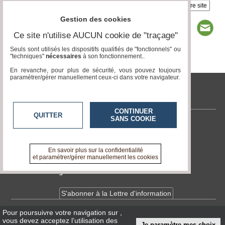
Insérez sur votre site
Gestion des cookies
Ce site n'utilise AUCUN cookie de "traçage"
Seuls sont utilisés les dispositifs qualifiés de "fonctionnels" ou
"techniques"
nécessaires
à son fonctionnement..
Page 1 / 6
1
2
3
4
5
6
En revanche, pour plus de sécurité, vous pouvez toujours
paramétrer/gérer manuellement ceux-ci dans votre navigateur.
www.medias-francophones.com
CONTINUER
QUITTER
SANS COOKIE
Contactez-nous
En savoir +
A propos de www.medias-francophones.com
En savoir plus sur la confidentialité
et paramétrer/gérer manuellement les cookies
Devenir délégué
S'abonner à la Lettre d'information
Pour poursuivre votre navigation sur
,
Infos
CNIL/RGPD
vous devez acceptez l’utilisation des
Je paramètre mes choix