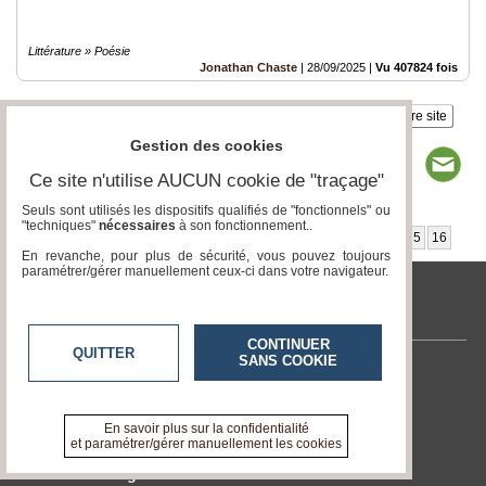
Littérature » Poésie
Jonathan Chaste
|
28/09/2025
|
Vu 407824 fois
Insérez sur votre site
Gestion des cookies
Ce site n'utilise AUCUN cookie de "traçage"
Seuls sont utilisés les dispositifs qualifiés de "fonctionnels" ou
"techniques"
nécessaires
à son fonctionnement..
Page 1 / 16
1
2
3
4
5
6
7
8
9
10
11
12
13
14
15
16
En revanche, pour plus de sécurité, vous pouvez toujours
paramétrer/gérer manuellement ceux-ci dans votre navigateur.
www.medias-francophones.com
CONTINUER
QUITTER
SANS COOKIE
Contactez-nous
En savoir +
A propos de www.medias-francophones.com
En savoir plus sur la confidentialité
et paramétrer/gérer manuellement les cookies
Devenir délégué