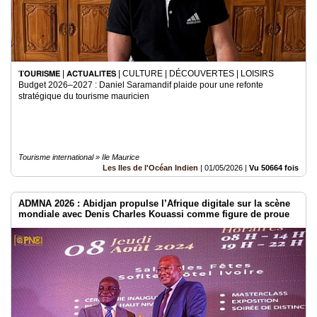
𝐓𝗢𝗨𝗥𝗜𝗦𝗠𝗘 | 𝗔𝗖𝗧𝗨𝗔𝗟𝗜𝗧𝗘́𝗦 | CULTURE | DÉCOUVERTES | LOISIRS
Budget 2026–2027 : Daniel Saramandif plaide pour une refonte
stratégique du tourisme mauricien
Tourisme international » Ile Maurice
Les Iles de l'Océan Indien
|
01/05/2026
|
Vu 50664 fois
ADMNA 2026 : Abidjan propulse l’Afrique digitale sur la scène
mondiale avec Denis Charles Kouassi comme figure de proue