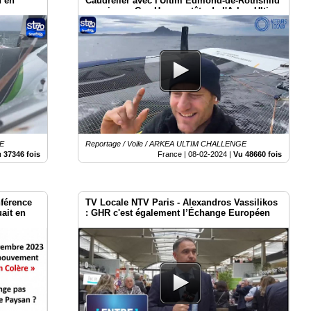
n en
Caudrelier avec l'Ultim Edmond-de-Rothshild
lenge
premier au Cap-Horn en tête de l'Arkea-Ultim-
Challenge 2024
GE
Reportage / Voile / ARKEA ULTIM CHALLENGE
 37346 fois
France |
08-02-2024
|
Vu 48660 fois
nférence
TV Locale NTV Paris - Alexandros Vassilikos
ait en
: GHR c'est également l’Échange Européen