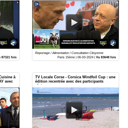
des produits.
Reportage / Alimentation / Consultation Citoyenne
 87321 fois
Paris 15ème |
06-03-2024
|
Vu 83648 fois
Cuisine à
TV Locale Corse - Corsica Windfoil Cup : une
FAY avec
édition recentrée avec des participants
régionaux