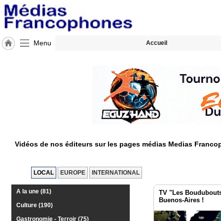
Menu
Accueil
Accueil
Agenda
Vidéos
Gazette
Vidéos de nos éditeurs sur les pages médias Medias Franc
LOCAL
EUROPE
INTERNATIONAL
A la une (81)
TV "Les Boudubouts
Buenos-Aires !
Culture (190)
Gastronomie - Terroir (75)