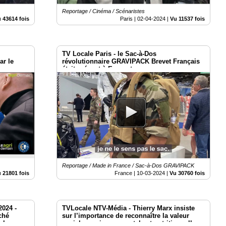
Reportage / Cinéma / Scénaristes
 43614 fois
Paris |
02-04-2024
|
Vu 11537 fois
TV Locale Paris - le Sac-à-Dos
ar le
révolutionnaire GRAVIPACK Brevet Français
était présent à Eurosatory
e
Reportage / Made in France / Sac-à-Dos GRAVIPACK
 21801 fois
France |
10-03-2024
|
Vu 30760 fois
2024 -
TVLocale NTV-Média - Thierry Marx insiste
ché
sur l’importance de reconnaître la valeur
 le
sociale, environnementale et nutritionnelle