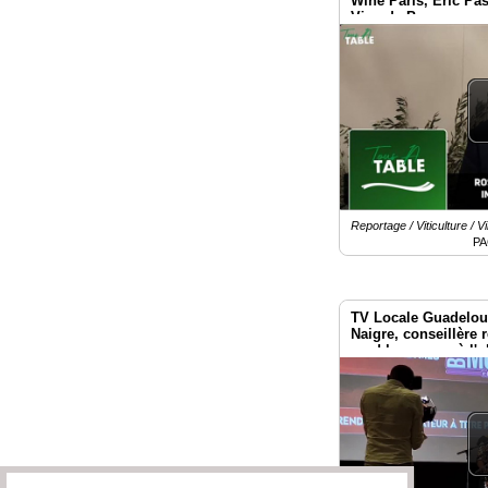
Wine Paris, Éric Pas
Vins de Provences, 
du rosé de Provence
Reportage / Viticulture / 
PA
TV Locale Guadeloup
Naigre, conseillère
rend hommage à l'ul
Christian Lara.