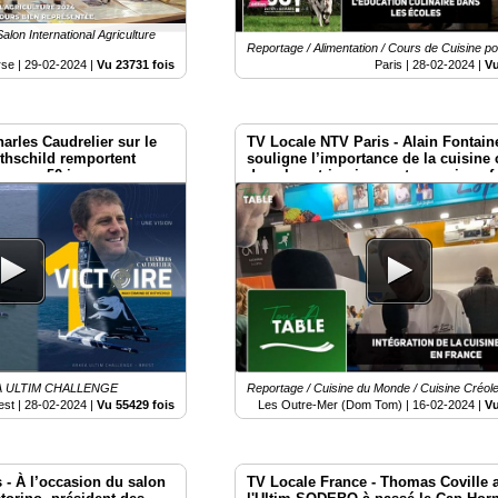
alon International Agriculture
Reportage / Alimentation / Cours de Cuisine p
rse |
29-02-2024
|
Vu 23731 fois
Paris |
28-02-2024
|
Vu
arles Caudrelier sur le
TV Locale NTV Paris - Alain Fontain
hschild remportent
souligne l’importance de la cuisine 
nge en 50 jours
dans le patrimoine gastronomique f
KEA ULTIM CHALLENGE
Reportage / Cuisine du Monde / Cuisine Créol
est |
28-02-2024
|
Vu 55429 fois
Les Outre-Mer (Dom Tom) |
16-02-2024
|
Vu
 - À l’occasion du salon
TV Locale France - Thomas Coville 