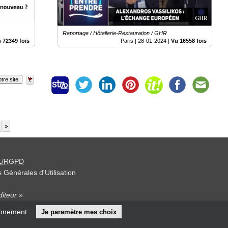
Reportage / Hôtellerie-Restauration / GHR
 72349 fois
Paris |
28-01-2024
|
Vu 16558 fois
tre site
»
L/RGPD
 Générales d'Utilisation
iteur »
onnement.
Je paramètre mes choix