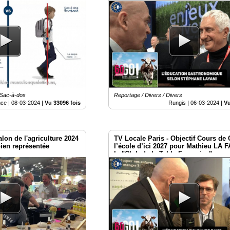
programme #TRANSITIONS avec
#agridemain
 Sac-à-dos
Reportage / Divers / Divers
nce |
08-03-2024
|
Vu 33096 fois
Rungis |
06-03-2024
|
Vu
lon de l'agriculture 2024
TV Locale Paris - Objectif Cours de 
bien représentée
l’école d’ici 2027 pour Mathieu LA 
le "Club de la Table Française"