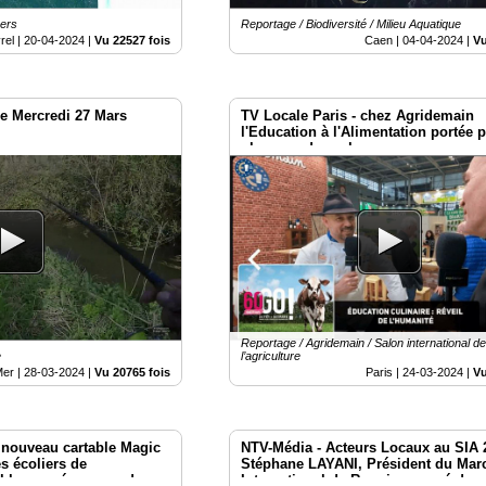
vers
Reportage / Biodiversité / Milieu Aquatique
rel |
20-04-2024
|
Vu 22527 fois
Caen |
04-04-2024
|
Vu
ce Mercredi 27 Mars
TV Locale Paris - chez Agridemain
l'Education à l'Alimentation portée p
plus grand nombre
Reportage / Agridemain / Salon international d
e
l’agriculture
Mer |
28-03-2024
|
Vu 20765 fois
Paris |
24-03-2024
|
Vu
 nouveau cartable Magic
NTV-Média - Acteurs Locaux au SIA 
s écoliers de
Stéphane LAYANI, Président du Mar
ble en précommande
International de Rungis engagé dans