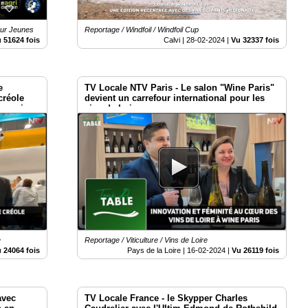
our Jeunes
Reportage / Windfoil / Windfoil Cup
 51624 fois
Calvi |
28-02-2024
|
Vu 32337 fois
e
TV Locale NTV Paris - Le salon "Wine Paris"
créole
devient un carrefour international pour les
rançais.
vins de Loire
e
Reportage / Viticulture / Vins de Loire
 24064 fois
Pays de la Loire |
16-02-2024
|
Vu 26119 fois
avec
TV Locale France - le Skypper Charles