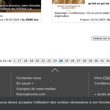
Reportage / Conférences / Où en est le métier
ers
d'agriculteur
nce |
05-02-2024
|
Vu 25685 fois
France |
31-01-2024
|
Vu
Insérez sur vo
e 24 / 42
«
17
18
19
20
21
22
23
24
25
26
27
28
29
30
31
32
Contactez-nous
Infos
CNI
En savoir +
Conditions
A propos de www.medias-
francophones.com
« accès éd
 vous devez acceptez l’utilisation des cookies nécessaires à son foncti
Devenir délégué