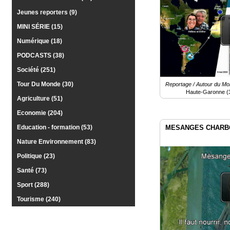
Jeunes reporters (9)
MINI SÉRIE (15)
Numérique (18)
PODCASTS (38)
Société (251)
Tour Du Monde (30)
Reportage / Autour du Mo
Haute-Garonne (
Agriculture (51)
Economie (204)
MESANGES CHARB
Education - formation (53)
Nature Environnement (83)
Politique (23)
Santé (73)
Sport (288)
Tourisme (240)