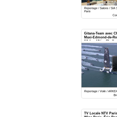
Reportage / Salons / SIA S
Paris
Co
Gitana-Team avec Ch
Maxi-Edmond-de-Rot
l'Arkea-Ultim-Challe
Reportage / Voile / AR
Br
TV Locale NTV Paris