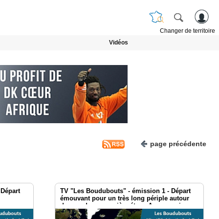
Changer de territoire
Vidéos
page précédente
 Départ
TV "Les Boudubouts" - émission 1 - Départ
émouvant pour un très long périple autour
du monde … première étape Anvers puis
Paris !