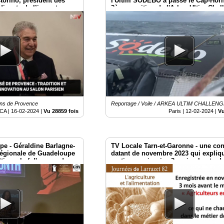
torino, président des
l'Ultim SODEBO à passé le Cap-Hor
discute de l’importance
3ème position de l'Arkea-Ultim-Chal
.
2024
Vins de Provence
Reportage / Voile / ARKEA ULTIM CHALLEN
CA |
16-02-2024
|
Vu 28859 fois
Paris |
12-02-2024
|
Vu
e - Géraldine Barlagne-
TV Locale Tarn-et-Garonne - une co
 régionale de Guadeloupe
datant de novembre 2023 qui expliqu
time chef-d'oeuvre de
partie ce qui arrive 3 mois plus tard.